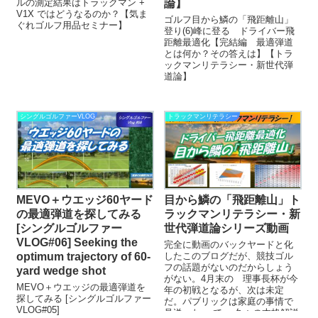
ルの測定結果はトラックマン +
論】
V1X ではどうなるのか？【気ま
ゴルフ目から鱗の「飛距離山」
ぐれゴルフ用品セミナー】
登り(6)峰に登る ドライバー飛
距離最適化【完結編 最適弾道
とは何か？その答えは】【トラ
ックマンリテラシー・新世代弾
道論】
シングルゴルファーVLOG
トラックマンリテラシー
MEVO＋ウエッジ60ヤード
目から鱗の「飛距離山」ト
の最適弾道を探してみる
ラックマンリテラシー・新
[シングルゴルファー
世代弾道論シリーズ動画
VLOG#06] Seeking the
完全に動画のバックヤードと化
optimum trajectory of 60-
したこのブログだが、競技ゴル
フの話題がないのだからしょう
yard wedge shot
がない。4月末の 理事長杯が今
MEVO＋ウエッジの最適弾道を
年の初戦となるが、次は未定
探してみる [シングルゴルファー
だ。パブリックは家庭の事情で
VLOG#05]
見送った。 で、 久々の本格解説