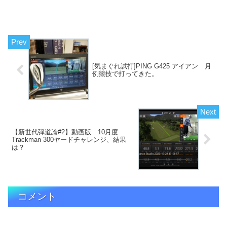
動画 「飛距離山」シリーズ ...
[気まぐれ試打]PING G425 アイアン 月
例競技で打ってきた。
【新世代弾道論#2】動画版 10月度
Trackman 300ヤードチャレンジ、結果
は？
コメント