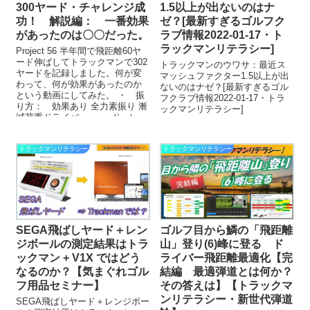
300ヤード・チャレンジ成
1.5以上が出ないのはナ
功！ 解説編： 一番効果
ゼ？[最新すぎるゴルフク
があったのは〇〇だった。
ラブ情報2022-01-17・ト
ラックマンリテラシー]
Project 56 半年間で飛距離60ヤ
ード伸ばしてトラックマンで302
トラックマンのウワサ：最近ス
ヤードを記録しました。何が変
マッシュファクター1.5以上が出
わって、何が効果があったのか
ないのはナゼ？[最新すぎるゴル
という動画にしてみた。 ・ 振
フクラブ情報2022-01-17・トラ
り方： 効果あり 全力素振り 漸
ックマンリテラシー]
減荷重ドライバー ド・レ...
トラックマンリテラシー
トラックマンリテラシー
SEGA飛ばしヤード＋レン
ゴルフ目から鱗の「飛距離
ジボールの測定結果はトラ
山」登り(6)峰に登る ド
ックマン + V1X ではどう
ライバー飛距離最適化【完
なるのか？【気まぐれゴル
結編 最適弾道とは何か？
フ用品セミナー】
その答えは】【トラックマ
ンリテラシー・新世代弾道
SEGA飛ばしヤード＋レンジボー