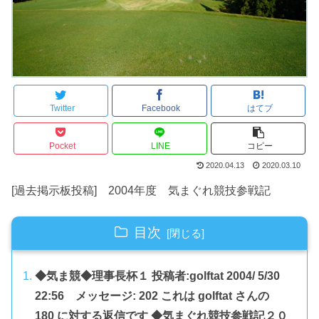
Twitter
Facebook
はてブ
Pocket
LINE
コピー
2020.04.13
2020.03.10
[過去掲示板投稿] 2004年度 気まぐれ競技参戦記
目次
◆気ま競◆理事長杯１ 投稿者:golftat 2004/ 5/30
22:56 メッセージ: 202 これは golftat さんの
180 に対する返信です ◆気まぐれ競技参戦記２０