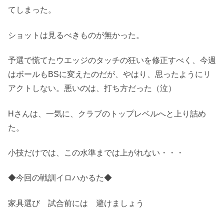
てしまった。
ショットは見るべきものが無かった。
予選で慌てたウエッジのタッチの狂いを修正すべく、今週
はボールもBSに変えたのだが、やはり、思ったようにリ
アクトしない。悪いのは、打ち方だった（泣）
Hさんは、一気に、クラブのトップレベルへと上り詰め
た。
小技だけでは、この水準までは上がれない・・・
◆今回の戦訓イロハかるた◆
家具選び 試合前には 避けましょう