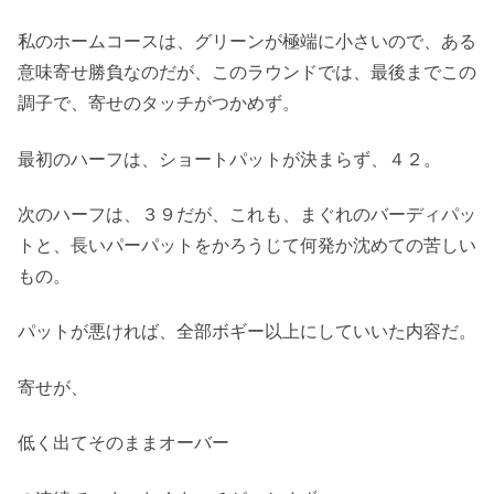
私のホームコースは、グリーンが極端に小さいので、ある
意味寄せ勝負なのだが、このラウンドでは、最後までこの
調子で、寄せのタッチがつかめず。
最初のハーフは、ショートパットが決まらず、４２。
次のハーフは、３９だが、これも、まぐれのバーディパッ
トと、長いパーパットをかろうじて何発か沈めての苦しい
もの。
パットが悪ければ、全部ボギー以上にしていいた内容だ。
寄せが、
低く出てそのままオーバー