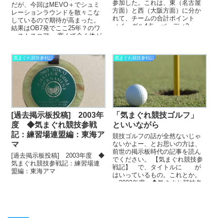
参加した。これは、東（名古屋
だが、今回はMEVO＋でシュミ
方面）と西（大阪方面）に分か
レーションラウンドを散々こな
れて、チームの合計ポイント
しているので期待が高まった。
（イーグル4点、バーディ2
結果はOB7発でここ25年？のワ
点・・）で、雌雄を決しようと
ーストスコアー 寒くて全く体が
言うもの。
動かない。午後からは...
気まぐれ競技参戦記
気まぐれ競技参戦記
[過去掲示板投稿] 2003年
「気まぐれ競技ゴルフ」
度 ◆気まぐれ競技参戦
といいながら
記：練習場連盟編：東海ア
競技ゴルフの話が全然ないじゃ
マ
ないかよー、とお思いの方は、
前世の掲示板時代の記事を読ん
[過去掲示板投稿] 2003年度 ◆
でください。 【気まぐれ競技参
気まぐれ競技参戦記：練習場連
戦記】 で、タイトルに が
盟編：東海アマ
はいっているもの。これとか。
2003年度 ◆気まぐれ競技参
戦記：パブリック選手権 予選
...