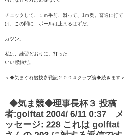
チェックして、１ｍ手前、滑って、1ｍ奥。普通に打て
ば、この間に、ボールは止まるはずだ。
カツン。
私は、練習どおりに、打った。
いい感触だ。
＜◆気まぐれ競技参戦記２００４クラブ編◆続きます＞
◆気ま競◆理事長杯３ 投稿
者:golftat 2004/ 6/11 0:37 メ
ッセージ: 228 これは golftat
さんの 203 に対する返信です