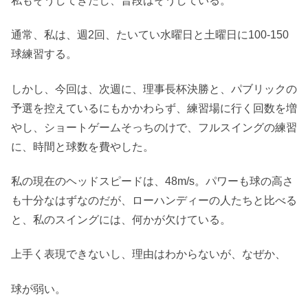
私もそうしてきたし、普段はそうしている。
通常、私は、週2回、たいてい水曜日と土曜日に100-150
球練習する。
しかし、今回は、次週に、理事長杯決勝と、パブリックの
予選を控えているにもかかわらず、練習場に行く回数を増
やし、ショートゲームそっちのけで、フルスイングの練習
に、時間と球数を費やした。
私の現在のヘッドスピードは、48m/s。パワーも球の高さ
も十分なはずなのだが、ローハンディーの人たちと比べる
と、私のスイングには、何かが欠けている。
上手く表現できないし、理由はわからないが、なぜか、
球が弱い。