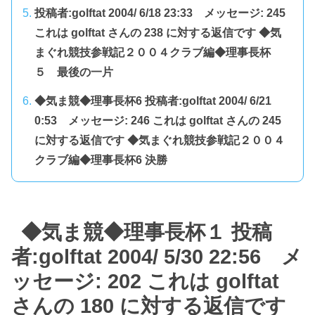
投稿者:golftat 2004/ 6/18 23:33 メッセージ: 245
これは golftat さんの 238 に対する返信です ◆気
まぐれ競技参戦記２００４クラブ編◆理事長杯
５ 最後の一片
◆気ま競◆理事長杯6 投稿者:golftat 2004/ 6/21
0:53 メッセージ: 246 これは golftat さんの 245
に対する返信です ◆気まぐれ競技参戦記２００４
クラブ編◆理事長杯6 決勝
◆気ま競◆理事長杯１ 投稿
者:golftat 2004/ 5/30 22:56 メ
ッセージ: 202 これは golftat
さんの 180 に対する返信です