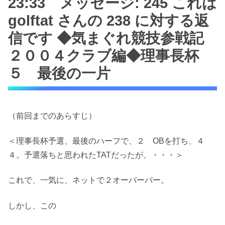
23:33 メッセージ: 245 これは
golftat さんの 238 に対する返
信です ◆気まぐれ競技参戦記
２００４クラブ編◆理事長杯
５ 最後の一片
（前回までのあらすじ）
＜理事長杯予選、最後のハーフで、２ OBを打ち、４
４。予選落ちと思われたTATだったが、・・・＞
これで、一気に、ネットで２オーバーパー。
しかし、この