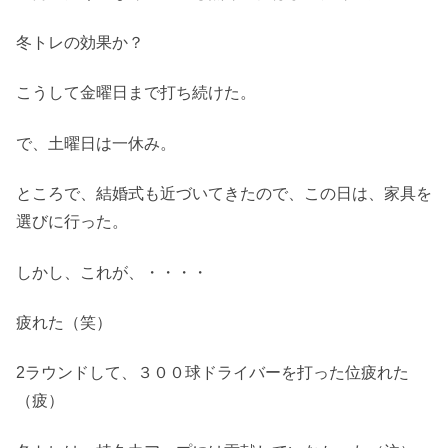
冬トレの効果か？
こうして金曜日まで打ち続けた。
で、土曜日は一休み。
ところで、結婚式も近づいてきたので、この日は、家具を
選びに行った。
しかし、これが、・・・・
疲れた（笑）
2ラウンドして、３００球ドライバーを打った位疲れた
（疲）