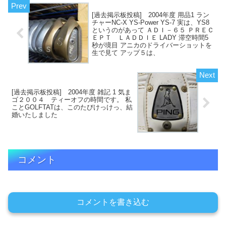
[過去掲示板投稿] 2004年度 用品1 ラン
チャーNC-X YS-Power YS-7 実は、YS8
というのがあって ＡＤＩ－６５ ＰＲＥＣ
ＥＰＴ ＬＡＤＤＩＥ LADY 滞空時間5
秒が境目 アニカのドライバーショットを
生で見て アップ５は、
[過去掲示板投稿] 2004年度 雑記 1 気ま
ゴ２００４ ティーオフの時間です。 私
ことGOLFTATは、このたびけっけっ、結
婚いたしました
コメント
コメントを書き込む