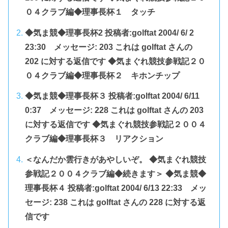
０４クラブ編◆理事長杯１ タッチ
◆気ま競◆理事長杯2 投稿者:golftat 2004/ 6/ 2
23:30 メッセージ: 203 これは golftat さんの
202 に対する返信です ◆気まぐれ競技参戦記２０
０４クラブ編◆理事長杯２ キホンチップ
◆気ま競◆理事長杯３ 投稿者:golftat 2004/ 6/11
0:37 メッセージ: 228 これは golftat さんの 203
に対する返信です ◆気まぐれ競技参戦記２００４
クラブ編◆理事長杯３ リアクション
＜なんだか雲行きがあやしいぞ。 ◆気まぐれ競技
参戦記２００４クラブ編◆続きます＞ ◆気ま競◆
理事長杯４ 投稿者:golftat 2004/ 6/13 22:33 メッ
セージ: 238 これは golftat さんの 228 に対する返
信です