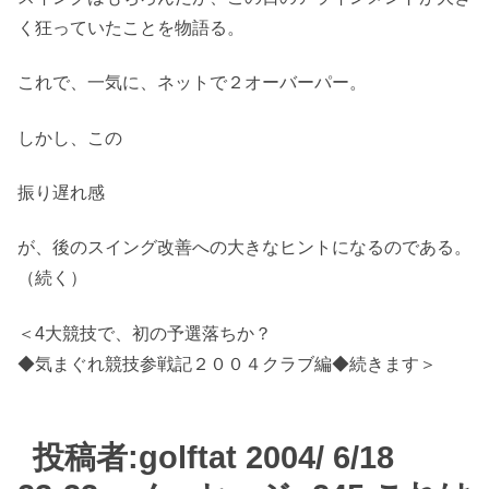
く狂っていたことを物語る。
これで、一気に、ネットで２オーバーパー。
しかし、この
振り遅れ感
が、後のスイング改善への大きなヒントになるのである。
（続く）
＜4大競技で、初の予選落ちか？
◆気まぐれ競技参戦記２００４クラブ編◆続きます＞
投稿者:golftat 2004/ 6/18