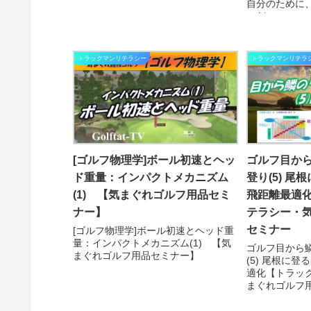
月例では、Nさんのドライバ...
自分のために
のだ...
トラックマンリテラシー
トラックマンリテラ
[ゴルフ物理学]ボール初速とヘッ
ゴルフ目か
ド重量：インパクトメカニズム
登り(5) 
(1) 【気まぐれゴルフ用品セミ
飛距離最適
ナー】
テラシー・
セミナー
[ゴルフ物理学]ボール初速とヘッド重
量：インパクトメカニズム(1) 【気
ゴルフ目から
まぐれゴルフ用品セミナー】
(5) 尾根に
適化【トラッ
まぐれゴルフ