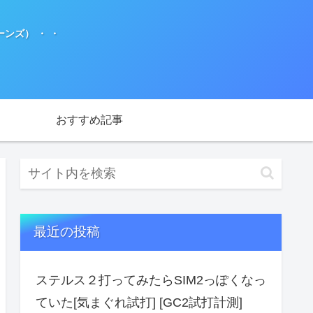
ンズ） ・ ・
おすすめ記事
最近の投稿
ステルス２打ってみたらSIM2っぽくなっ
ていた[気まぐれ試打] [GC2試打計測]