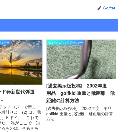
Golftat
セミナー
気まぐれゴルフ用品セミナー
[過去掲示板投稿] 2002年度
ード㊙新世代弾道
用品 golfkid 重量と飛距離 飛
す。
距離の計算方法
ing テクノロジーで新エー
[過去掲示板投稿] 2002年度 用品
設計せよ！(2) は、我
golfkid 重量と飛距離 飛距離の計算
と、ヒドイ。 これで
方法
ぎだ。 私がここで「知
いるものは、そもそも