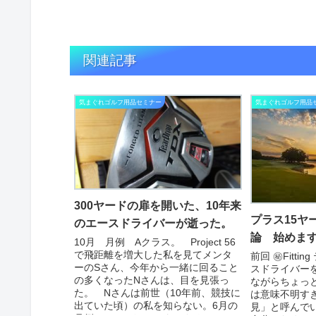
関連記事
気まぐれゴルフ用品セミナー
気まぐれゴルフ用品
300ヤードの扉を開いた、10年来
プラス15ヤ
のエースドライバーが逝った。
論 始めま
10月 月例 Aクラス。 Project 56
で飛距離を増大した私を見てメンタ
前回 ㊙Fitt
ーのSさん、今年から一緒に回ること
スドライバーを
の多くなったNさんは、目を見張っ
ながらちょっ
た。 Nさんは前世（10年前、競技に
は意味不明す
出ていた頃）の私を知らない。6月の
見」と呼んで