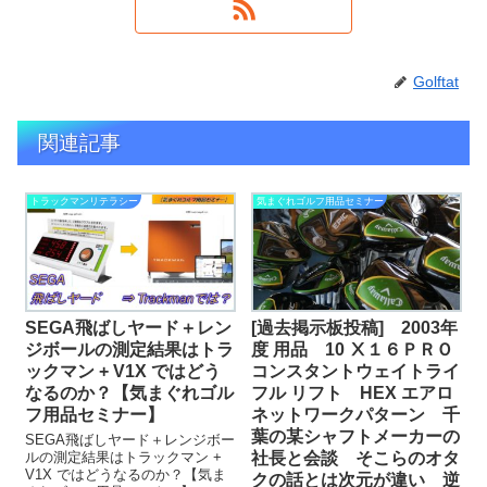
Golftat
関連記事
トラックマンリテラシー
気まぐれゴルフ用品セミナー
SEGA飛ばしヤード＋レン
[過去掲示板投稿] 2003年
ジボールの測定結果はトラ
度 用品 10 Ⅹ１６ＰＲＯ
ックマン + V1X ではどう
コンスタントウェイトライ
なるのか？【気まぐれゴル
フル リフト HEX エアロ
フ用品セミナー】
ネットワークパターン 千
葉の某シャフトメーカーの
SEGA飛ばしヤード＋レンジボー
ルの測定結果はトラックマン +
社長と会談 そこらのオタ
V1X ではどうなるのか？【気ま
クの話とは次元が違い 逆