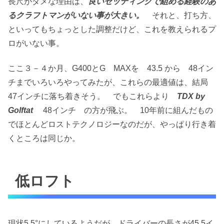
長尺がダメな理由は、
良いセッティングで組める経験のあ
るクラフトマンがいない事が大きい。
それと、打ち方、
といってもちょっとした調整だけど、これを教えられるプ
ロがいない事。
ここ３－４か月、G400とG MAXを 43.5 から 48イン
チまでいろいろやってみたが、これらの最適値は、結局
47インチに落ち着きそう。 でもこれらより
TDX by
Golftat
48インチ の方が飛ぶ。 10年前に組んだもの
でほとんどロストテクノロジーなのだが、やっぱり行き着
くところは同じか。
低ロフト
現状5.5°にしているようだが、ドライバーの長さが45.5イ