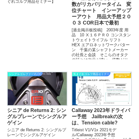
ぐれゴルフ用品セミナー】
数がリカバリータイム 変
位チャート インーアップ
ーアウト 用品大予想２０
０３ COR日本で最初
[過去掲示板投稿] 2003年度 用
品 10 Ⅹ１６ＰＲＯ コンスタン
トウェイトライフル リフト
HEX エアロネットワークパター
ン 千葉の某シャフトメーカー
の社長と会談 そこらのオタク
の話とは次元が違い 逆数がリ
カバリータイム 変位チャー
ト インーアップーアウト 用
品大予想２００３
シングルゴルファーVLOG
気まぐれゴルフ用品セミナー
シニア de Returns 2: シン
Callaway 2023年ドライバ
グルプレーンでシングルア
ー予想 Jailbreakの次
ゲイン
は、Tension cable?
シニア de Returns 2: シングルプ
Titleist V1/V1x 2021モデ
レーンでシングルアゲイン
ル/Callaway 2023年予想