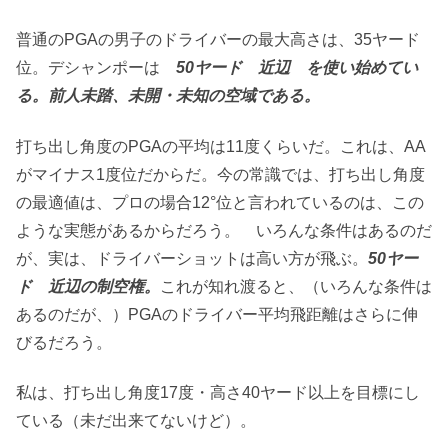
普通のPGAの男子のドライバーの最大高さは、35ヤード
位。デシャンポーは
50ヤード 近辺
を使い始めてい
る。前人未踏、未開・未知の空域である。
打ち出し角度のPGAの平均は11度くらいだ。これは、AA
がマイナス1度位だからだ。今の常識では、打ち出し角度
の最適値は、プロの場合12°位と言われているのは、この
ような実態があるからだろう。 いろんな条件はあるのだ
が、実は、ドライバーショットは高い方が飛ぶ。
50ヤー
ド 近辺の制空権。
これが知れ渡ると、（いろんな条件は
あるのだが、）PGAのドライバー平均飛距離はさらに伸
びるだろう。
私は、打ち出し角度17度・高さ40ヤード以上を目標にし
ている（未だ出来てないけど）。