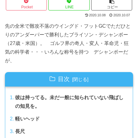
Pocket
LINE
コピー
2020.10.08
2020.10.07
先の全米で難攻不落のウイングド・フットGCでただひと
りのアンダーパーで勝利したブライソン・デシャンボー
（27歳・米国）。 ゴルフ界の奇人・変人・革命児・狂
気の科学者・・・いろんな称号を持つ デシャンポーだ
が、
目次
彼は持ってる。未だ一般に知られていない飛ばし
の知見を。
軽いヘッド
長尺