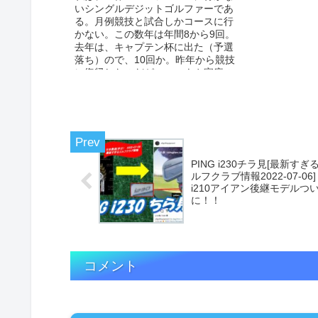
いシングルデジットゴルファーであ
る。月例競技と試合しかコースに行
かない。この数年は年間8から9回。
去年は、キャプテン杯に出た（予選
落ち）ので、10回か。昨年から競技
に復帰したのだが、コロナや家庭の
事情であいか...
PING i230チラ見[最新すぎ
ルフクラブ情報2022-07-0
i210アイアン後継モデルつ
に！！
コメント