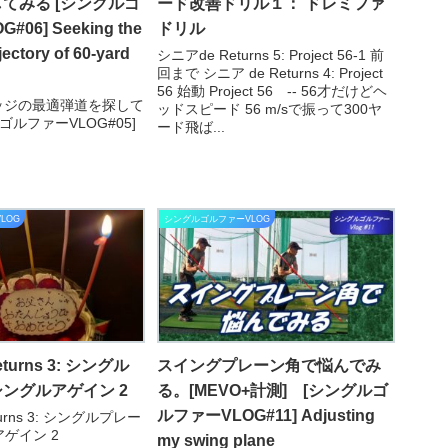
てみる [シングルゴ
ード改善ドリル１： ドレミファ
06] Seeking the
ドリル
ectory of 60-yard
シニアde Returns 5: Project 56-1 前
回まで シニア de Returns 4: Project
56 始動 Project 56 -- 56才だけどヘ
ッジの最適弾道を探して
ッドスピード 56 m/sで振って300ヤ
ゴルファーVLOG#05]
ード飛ば...
LOG
シングルゴルファーVLOG
turns 3: シングル
スイングプレーン角で悩んでみ
ングルアゲイン 2
る。[MEVO+計測] [シングルゴ
ルファーVLOG#11] Adjusting
turns 3: シングルプレー
ゲイン 2
my swing plane