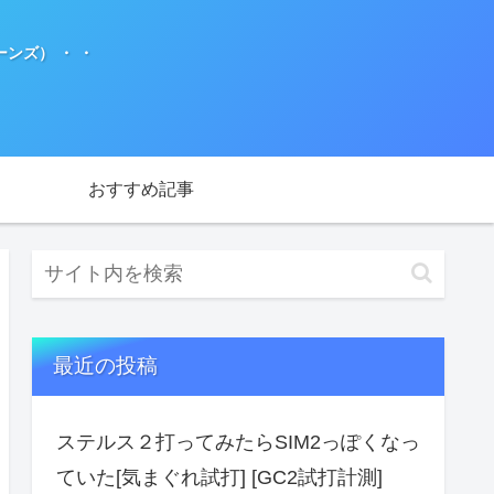
ンズ） ・ ・
おすすめ記事
最近の投稿
ステルス２打ってみたらSIM2っぽくなっ
ていた[気まぐれ試打] [GC2試打計測]