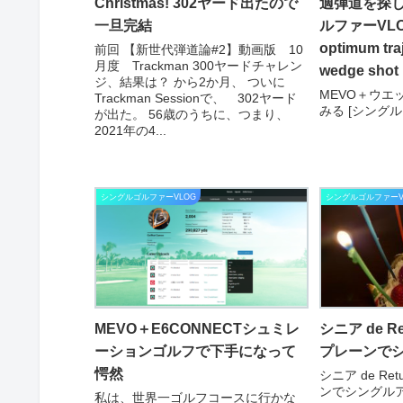
Christmas! 302ヤード出たので
適弾道を探し
一旦完結
ルファーVLOG#
optimum traj
前回 【新世代弾道論#2】動画版 10
月度 Trackman 300ヤードチャレン
wedge shot
ジ、結果は？ から2か月、 ついに
MEVO＋ウエ
Trackman Sessionで、 302ヤード
みる [シングル
が出た。 56歳のうちに、つまり、
2021年の4...
シングルゴルファーVLOG
シングルゴルファーV
MEVO＋E6CONNECTシュミレ
シニア de Re
ーションゴルフで下手になって
プレーンでシ
愕然
シニア de Re
ンでシングルア
私は、世界一ゴルフコースに行かな