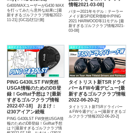
情報2021-03-08]
G400/MAXユーザーがG430 MAX
を打ってみたら意外な結果に[最
パター2021年モデル：テーラー
新すぎるゴルフクラブ情報2022-
メイド新SPIDER増殖中/PING
11-21] [GC2試打計測]
2021 HARWOOD等11モデル [最
新すぎるゴルフクラブ情報2021-
03-08]
最新すぎるゴルフクラブ情報
最新すぎるゴルフクラブ情報
PING G430LST FW突然
タイトリスト新TSRドライ
USGA情報のためのDB登
バー＆FW今週デビュー[最
録！Golftat予想は？[最新
新すぎるゴルフクラブ情報
すぎるゴルフクラブ情報
2022-06-20-2]
2022-07-18] おまけ：
タイトリスト新TSRドライバー
i230アイアン続報
＆FW今週デビュー[最新すぎるゴ
ルフクラブ情報2022-06-20-2]
PING G430LST FW突然USGA情
報のためのDB登録！Golftat予想
は？[最新すぎるゴルフクラブ情
報2022-07-18] おまけ：i230ア