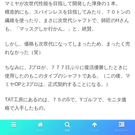
マミヤが次世代性能を目指して開発した渾身の１本。
構造的にも、スパインレスを目指してみたり、７０トンの
繊維を使ったり、まさに次世代シャフトで、師匠のHさん
も、「マッスグしか行かん。」と、絶賛。
しかし、価格も次世代になってしまったため、まったく売
れなかった（笑）
ちなみに、Jプロが、７７７日ぶりに復活優勝したときに
使用したのもこのタイプのシャフトである。（この後、マ
ミヤOPとJプロは、正式契約することになる。）
TAT工房にあるのは、７５のSで、Yゴルフで、モニタ価
格で入手したもの。
以前はRV10 ３６０に付けてみたものの、重すぎてあき
メニュー
ホーム
検索
トップ
サイドバー
らめた経緯がある。