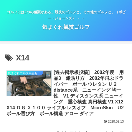
ゴルフには2つの種類がある。競技のゴルフと、その他のゴルフと。（ボビ
ー・ジョーンズ） ・ ・
気まぐれ競技ゴルフ
X14
[過去掲示板投稿] 2002年度 用
気まぐれゴルフ用品セミナー
品3 鉛貼り方 2002年飛ぶドラ
イバー ボール ウレタン Ｕ２
distance系 ニューイング 均一
性 V1 ディスタンス系 ニューイ
ング 重心検査 真円検査 V1 X12
X14 ＤＧ Ｘ１００ ライフル レスオフ MicroSkin U2
ボール選び方 ボール構造 アロー ダイア
2020.02.13