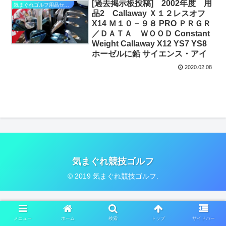
[過去掲示板投稿] 2002年度 用
気まぐれゴルフ用品セミナー
品2 Callaway Ｘ１２レスオフ
X14 Ｍ１０－９８ PRO ＰＲＧＲ
／ＤＡＴＡ ＷＯＯＤ Constant
Weight Callaway X12 YS7 YS8
ホーゼルに鉛 サイエンス・アイ
2020.02.08
気まぐれ競技ゴルフ
© 2019 気まぐれ競技ゴルフ.
メニュー
ホーム
検索
トップ
サイドバー