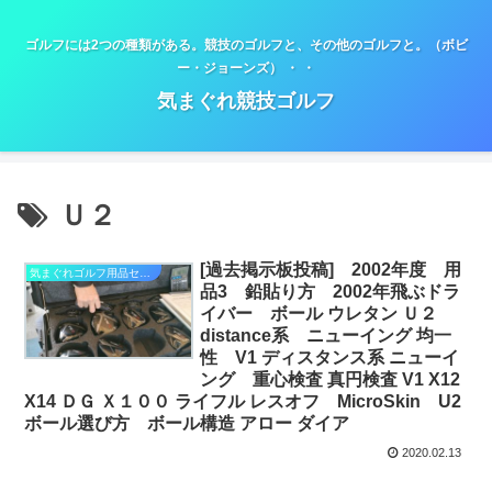
ゴルフには2つの種類がある。競技のゴルフと、その他のゴルフと。（ボビ
ー・ジョーンズ） ・ ・
気まぐれ競技ゴルフ
Ｕ２
[過去掲示板投稿] 2002年度 用
気まぐれゴルフ用品セミナー
品3 鉛貼り方 2002年飛ぶドラ
イバー ボール ウレタン Ｕ２
distance系 ニューイング 均一
性 V1 ディスタンス系 ニューイ
ング 重心検査 真円検査 V1 X12
X14 ＤＧ Ｘ１００ ライフル レスオフ MicroSkin U2
ボール選び方 ボール構造 アロー ダイア
2020.02.13