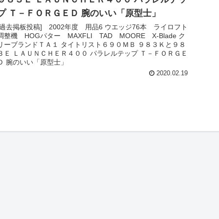
プ Ｔ－ＦＯＲＧＥＤ 腕のいい「原型士」
[過去掲板投稿] 2002年度 用品6 ウエッジ76本 ライロフト
調整機 HOGパター MAXFLI TAD MOORE X-Blade ク
リーブランドＴＡ１ タイトリスト６９０ＭＢ ９８３Ｋと９８
３Ｅ ＬＡＵＮＣＨＥＲ４００ パラレルテップ Ｔ－ＦＯＲＧＥ
Ｄ 腕のいい「原型士」
2020.02.19