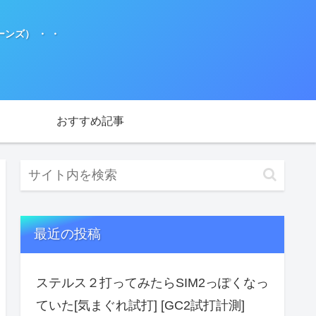
ンズ） ・ ・
おすすめ記事
最近の投稿
ステルス２打ってみたらSIM2っぽくなっ
ていた[気まぐれ試打] [GC2試打計測]