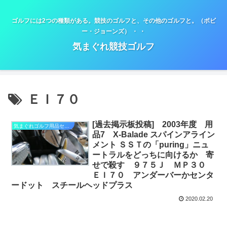
ゴルフには2つの種類がある。競技のゴルフと、その他のゴルフと。（ボビ
ー・ジョーンズ） ・ ・
気まぐれ競技ゴルフ
ＥＩ７０
[過去掲示板投稿] 2003年度 用
気まぐれゴルフ用品セミナー
品7 X-Balade スパインアライン
メント ＳＳＴの「puring」ニュ
ートラルをどっちに向けるか 寄
せで殺す ９７５Ｊ ＭＰ３０
ＥＩ７０ アンダーバーかセンタ
ードット スチールヘッドプラス
2020.02.20