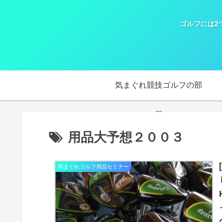
ゴルフには2
気まぐれ競技ゴルフの部
屋
用品大予想２００３
気まぐれゴルフ用品セミナー