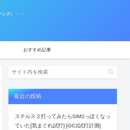
ンズ） ・ ・
おすすめ記事
最近の投稿
ステルス２打ってみたらSIM2っぽくなっ
ていた[気まぐれ試打] [GC2試打計測]