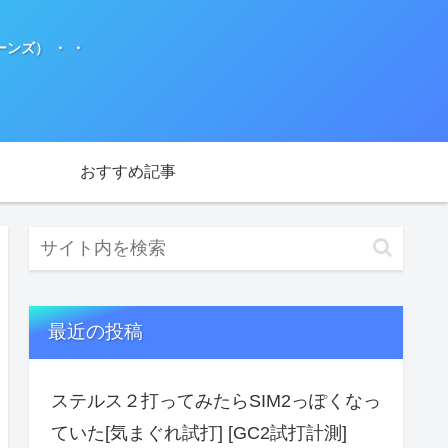
ンズ） ・ ・
おすすめ記事
最近の投稿
ステルス２打ってみたらSIM2っぽくなっ
ていた[気まぐれ試打] [GC2試打計測]