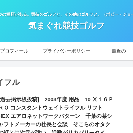
つの種類がある。競技のゴルフと、その他のゴルフと。（ボビー・ジョー
気まぐれ競技ゴルフ
プロフィール
プライバシーポリシー
最近の
イフル
[過去掲示板投稿] 2003年度 用品 10 Ⅹ１６Ｐ
ＲＯ コンスタントウェイトライフル リフト
HEX エアロネットワークパターン 千葉の某シ
ャフトメーカーの社長と会談 そこらのオタク
の話とは次元が違い 逆数がリカバリータイ