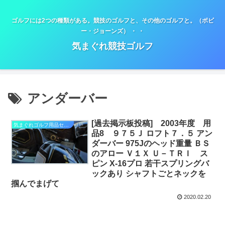
ゴルフには2つの種類がある。競技のゴルフと、その他のゴルフと。（ボビ
ー・ジョーンズ） ・ ・
気まぐれ競技ゴルフ
アンダーバー
[過去掲示板投稿] 2003年度 用
気まぐれゴルフ用品セミナー
品8 ９７５Ｊ ロフト７．５ アン
ダーバー 975Jのヘッド重量 ＢＳ
のアロー Ｖ１Ｘ Ｕ－ＴＲＩ ス
ピン X-16プロ 若干スプリングバ
ックあり シャフトごとネックを
掴んでまげて
2020.02.20