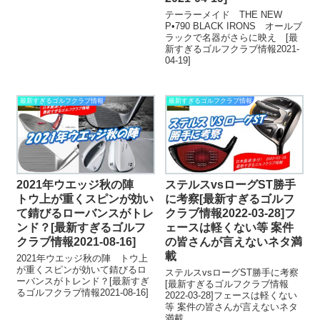
テーラーメイド THE NEW
P•790 BLACK IRONS オールブ
ラックで名器がさらに映え [最
新すぎるゴルフクラブ情報2021-
04-19]
最新すぎるゴルフクラブ情報
最新すぎるゴルフクラブ情報
2021年ウエッジ秋の陣
ステルスvsローグST勝手
トウ上が重くスピンが効い
に考察[最新すぎるゴルフ
て錆びるローバンスがトレ
クラブ情報2022-03-28]フ
ンド？[最新すぎるゴルフ
ェースは軽くない等 案件
クラブ情報2021-08-16]
の皆さんが言えないネタ満
載
2021年ウエッジ秋の陣 トウ上
が重くスピンが効いて錆びるロ
ステルスvsローグST勝手に考察
ーバンスがトレンド？[最新すぎ
[最新すぎるゴルフクラブ情報
るゴルフクラブ情報2021-08-16]
2022-03-28]フェースは軽くない
等 案件の皆さんが言えないネタ
満載