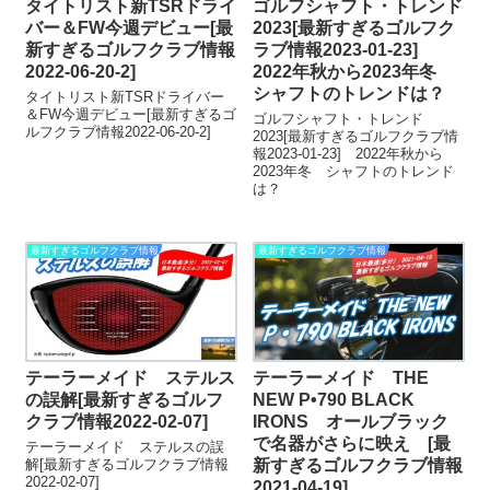
タイトリスト新TSRドライ
ゴルフシャフト・トレンド
バー＆FW今週デビュー[最
2023[最新すぎるゴルフク
新すぎるゴルフクラブ情報
ラブ情報2023-01-23]
2022-06-20-2]
2022年秋から2023年冬
シャフトのトレンドは？
タイトリスト新TSRドライバー
＆FW今週デビュー[最新すぎるゴ
ゴルフシャフト・トレンド
ルフクラブ情報2022-06-20-2]
2023[最新すぎるゴルフクラブ情
報2023-01-23] 2022年秋から
2023年冬 シャフトのトレンド
は？
最新すぎるゴルフクラブ情報
最新すぎるゴルフクラブ情報
テーラーメイド ステルス
テーラーメイド THE
の誤解[最新すぎるゴルフ
NEW P•790 BLACK
クラブ情報2022-02-07]
IRONS オールブラック
で名器がさらに映え [最
テーラーメイド ステルスの誤
解[最新すぎるゴルフクラブ情報
新すぎるゴルフクラブ情報
2022-02-07]
2021-04-19]