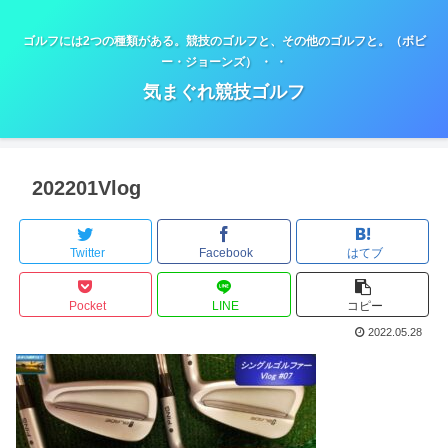
ゴルフには2つの種類がある。競技のゴルフと、その他のゴルフと。（ボビ
ー・ジョーンズ） ・ ・
気まぐれ競技ゴルフ
202201Vlog
Twitter
Facebook
はてブ
Pocket
LINE
コピー
2022.05.28