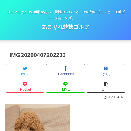
ゴルフには2つの種類がある。競技のゴルフと、その他のゴルフと。（ボビ
ー・ジョーンズ） ・ ・
気まぐれ競技ゴルフ
IMG20200407202233
Twitter
Facebook
はてブ
Pocket
LINE
コピー
2020.04.07