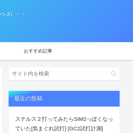
ンズ） ・ ・
おすすめ記事
最近の投稿
ステルス２打ってみたらSIM2っぽくなっ
ていた[気まぐれ試打] [GC2試打計測]