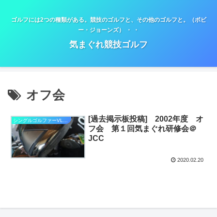
ゴルフには2つの種類がある。競技のゴルフと、その他のゴルフと。（ボビ
ー・ジョーンズ） ・ ・
気まぐれ競技ゴルフ
オフ会
[過去掲示板投稿] 2002年度 オ
シングルゴルファーVLOG
フ会 第１回気まぐれ研修会＠
JCC
2020.02.20