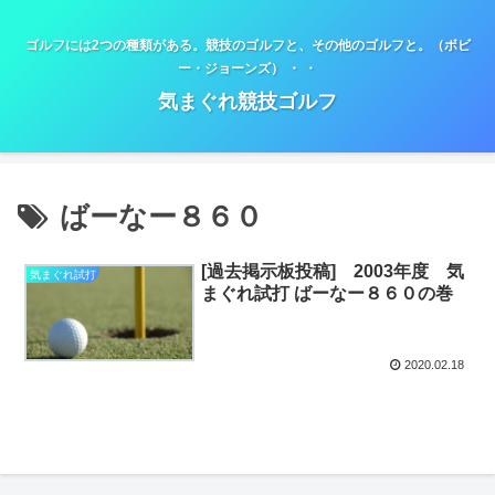
ゴルフには2つの種類がある。競技のゴルフと、その他のゴルフと。（ボビ
ー・ジョーンズ） ・ ・
気まぐれ競技ゴルフ
ばーなー８６０
[過去掲示板投稿] 2003年度 気
気まぐれ試打
まぐれ試打 ばーなー８６０の巻
2020.02.18