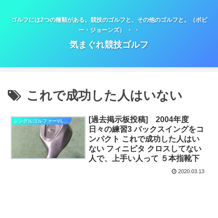
ゴルフには2つの種類がある。競技のゴルフと、その他のゴルフと。（ボビ
ー・ジョーンズ） ・ ・
気まぐれ競技ゴルフ
これで成功した人はいない
[過去掲示板投稿] 2004年度
シングルゴルファーVLOG
日々の練習3 バックスイングをコ
ンパクト これで成功した人はい
ない フィニピタ クロスしてない
人で、上手い人って ５本指靴下
2020.03.13